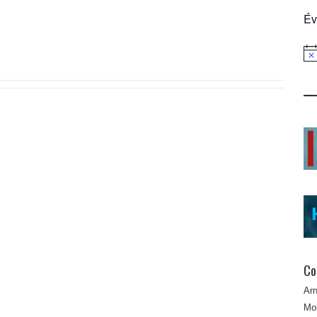
Év
Not
Co
Ar
Mob