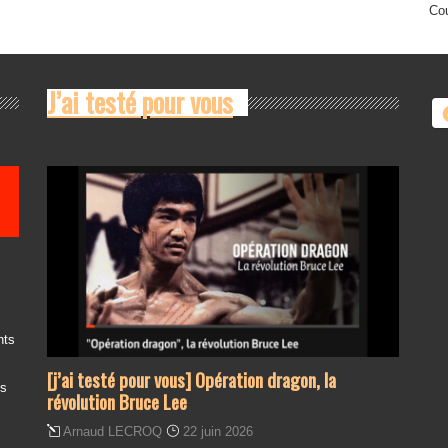
Cou
J’ai testé pour vous
nts
[j’ai testé pour vous] Opération dragon, la
es
révolution Bruce Lee
Arnaud LECROQ
22 juin 2026