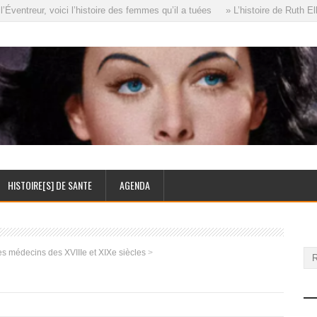
entreur, voici l’histoire des femmes qu’il a tuées
» L’histoire de Ruth Ell
HISTOIRE[S] DE SANTE
AGENDA
s médecins des XVIIIe et XIXe siècles
>