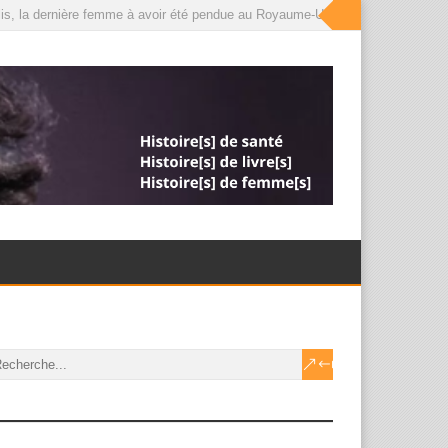
is, la dernière femme à avoir été pendue au Royaume-Uni, que le roi a désorma