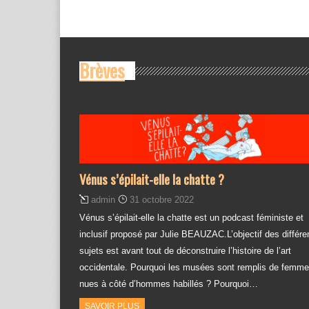
Brèves
Vénus s’épilait-elle la chatte ?
admin
31 octobre 2022
Vénus s’épilait-elle la chatte est un podcast féministe et
inclusif proposé par Julie BEAUZAC.L’objectif des différe
sujets est avant tout de déconstruire l’histoire de l’art
occidentale. Pourquoi les musées sont remplis de femm
nues à côté d’hommes habillés ? Pourquoi…
SAVOIR PLUS