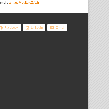
rriel :
arnaud@culture276.fr
Facebook
LinkedIn
E-mail