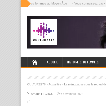
» Les mille visages des femmes au Moyen Âge
» Vous connaissez Jack l’Év
ACCUEIL
HISTOIRE[S] DE FEMME[S]
CULTURE276
>
Actualités
>
La ménopause sous le regard de
Arnaud LECROQ
6 novembre 2022