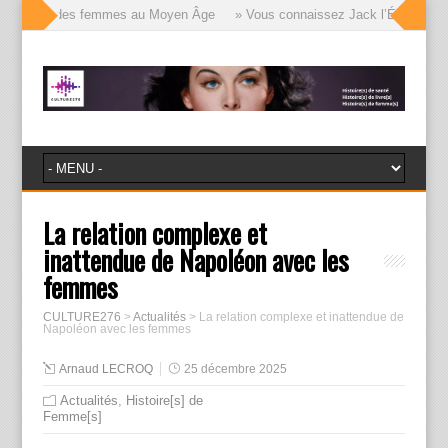
e visages des femmes au Moyen Âge
» Vous connaissez Jack l’Éventreur, vo
La relation complexe et
inattendue de Napoléon avec les
femmes
CULTURE276
>
Actualités
>
La relation complexe et inattendue de
Napoléon avec les femmes
Arnaud LECROQ
25 décembre 2025
Actualités
,
Histoire[s] de
Femme[s]