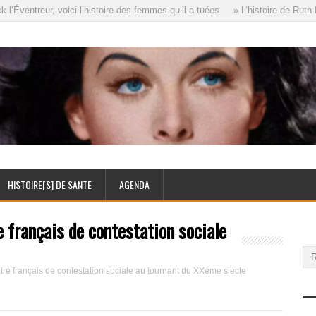
ventreur, voici l’histoire des femmes qu’il a tuées
» L’histoire de Ruth El
HISTOIRE[S] DE SANTE
AGENDA
 français de contestation sociale
tre français de contestation sociale au tournant du XXème siècle