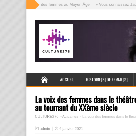
» Les mille visages des femmes au Moyen Âge
» Vous connaissez Jack l’É
ACCUEIL
HISTOIRE[S] DE FEMME[S]
La voix des femmes dans le théâtre
au tournant du XXème siècle
CULTURE276
>
Actualités
>
La voix des femmes dans le théâ
admin
6 janvier 2021