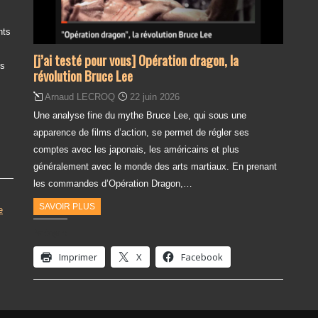
nts
[j’ai testé pour vous] Opération dragon, la
es
révolution Bruce Lee
Arnaud LECROQ
22 juin 2026
Une analyse fine du mythe Bruce Lee, qui sous une
apparence de films d’action, se permet de régler ses
comptes avec les japonais, les américains et plus
généralement avec le monde des arts martiaux. En prenant
les commandes d’Opération Dragon,…
SAVOIR PLUS
e
Partager :
Imprimer
X
Facebook