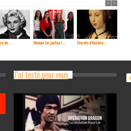
<
>
re de ...
Women for justice ! ...
Secrets d’histoire...
En 1965
J’ai testé pour vous