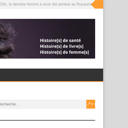
lis, la dernière femme à avoir été pendue au Royaume-Uni, que le roi a désorm