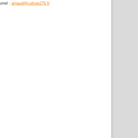
rriel :
arnaud@culture276.fr