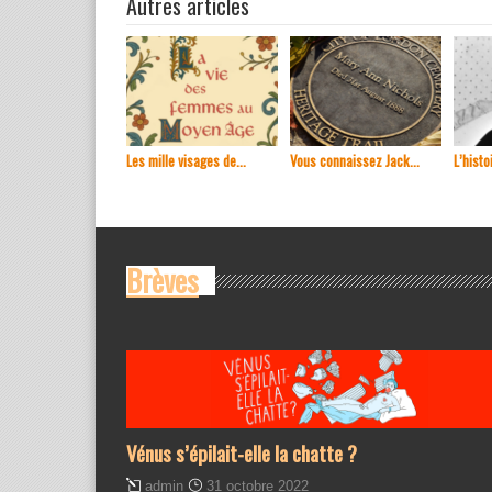
Autres articles
Les mille visages de...
Vous connaissez Jack...
L’histoi
Brèves
Vénus s’épilait-elle la chatte ?
admin
31 octobre 2022