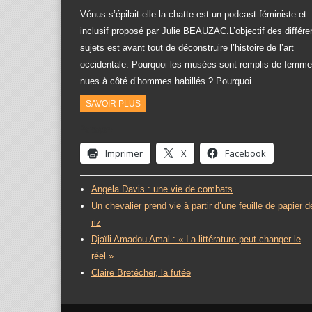
Vénus s’épilait-elle la chatte est un podcast féministe et
inclusif proposé par Julie BEAUZAC.L’objectif des différe
sujets est avant tout de déconstruire l’histoire de l’art
occidentale. Pourquoi les musées sont remplis de femm
nues à côté d’hommes habillés ? Pourquoi…
SAVOIR PLUS
Partager :
Imprimer
X
Facebook
Angela Davis : une vie de combats
Un chevalier prend vie à partir d’une feuille de papier d
riz
Djaïli Amadou Amal : « La littérature peut changer le
réel »
Claire Bretécher, la futée