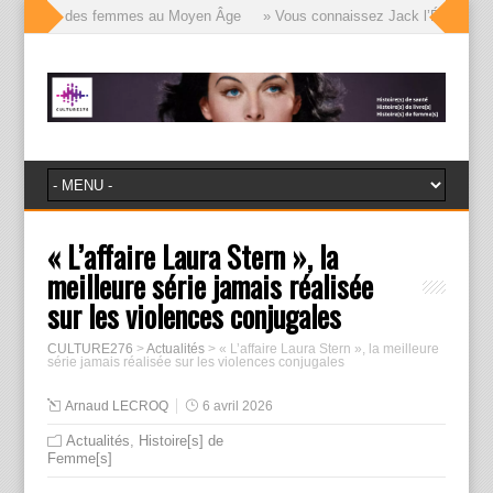
e visages des femmes au Moyen Âge
» Vous connaissez Jack l’Éventreur, vo
« L’affaire Laura Stern », la
meilleure série jamais réalisée
sur les violences conjugales
CULTURE276
>
Actualités
>
« L’affaire Laura Stern », la meilleure
série jamais réalisée sur les violences conjugales
Arnaud LECROQ
6 avril 2026
Actualités
,
Histoire[s] de
Femme[s]