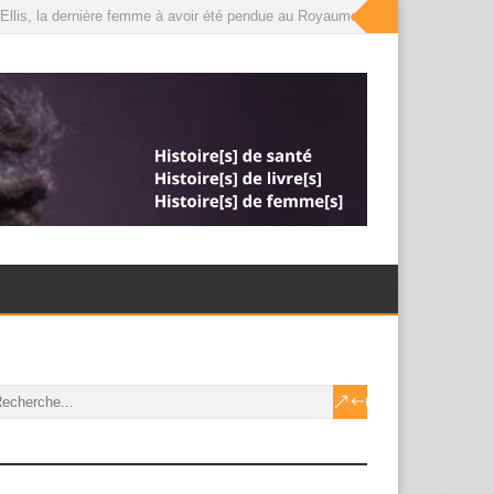
llis, la dernière femme à avoir été pendue au Royaume-Uni, que le roi a désorm