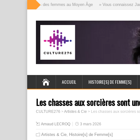
» Les mille visages des femmes au Moyen Âge
» Vous connaissez Jack l’
ACCUEIL
HISTOIRE[S] DE FEMME[S]
Les chasses aux sorcières sont un
CULTURE276
>
Artistes & Cie
>
Les chasses aux sorcières s
Arnaud LECROQ
3 mars 2026
Artistes & Cie
,
Histoire[s] de Femme[s]