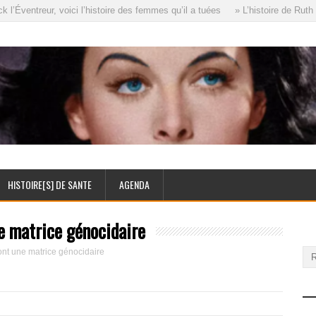
Éventreur, voici l’histoire des femmes qu’il a tuées
» L’histoire de Ruth E
HISTOIRE[S] DE SANTE
AGENDA
e matrice génocidaire
ont une matrice génocidaire