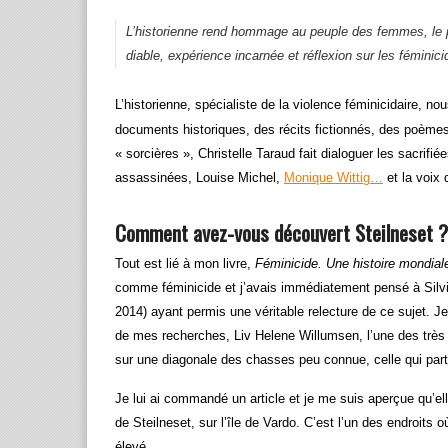
L’historienne rend hommage au peuple des femmes, le p
diable
, expérience incarnée et réflexion sur les féminicid
L’historienne, spécialiste de la violence féminicidaire, no
documents historiques, des récits fictionnés, des poèm
« sorcières », Christelle Taraud fait dialoguer les sacrif
assassinées, Louise Michel,
Monique Wittig…
et la voix 
Comment avez-vous découvert Steilneset ?
Tout est lié à mon livre,
Féminicide. Une histoire mondial
comme féminicide et j’avais immédiatement pensé à Silvia
2014) ayant permis une véritable relecture de ce sujet. Je 
de mes recherches, Liv Helene Willumsen, l’une des très 
sur une diagonale des chasses peu connue, celle qui part
Je lui ai commandé un article et je me suis aperçue qu’elle
de Steilneset, sur l’île de Vardo. C’est l’un des endroits o
élevé.