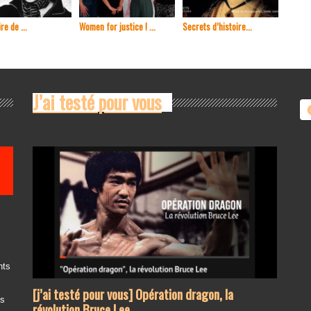
re de ...
Women for justice ! ...
Secrets d’histoire...
En 1965
J’ai testé pour vous
nts
[j’ai testé pour vous] Opération dragon, la
es
révolution Bruce Lee