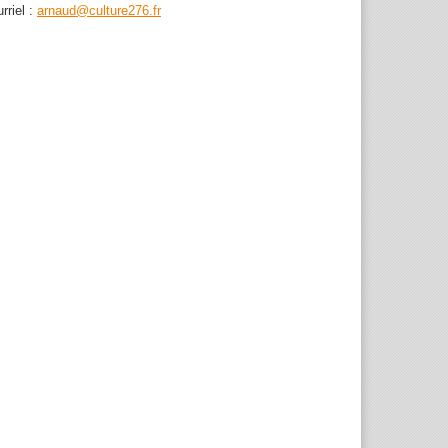
rriel :
arnaud@culture276.fr