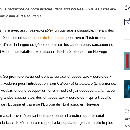
Év
lus persécuté de notre histoire, dans son nouveau livre
les Filles-au-
es d’hier et d’aujourd’hui.
Not
1
us livre avec
les Filles-au-diable
un ouvrage inclassable, mêlant des
es. S’emparant du
concept de féminicide
pour revoir l’histoire des
iées d’hier, la langue du génocide khmer, les autochtones canadiennes
d’Anne Lauritsdatter, exécutée en 1621 à Steilneset, en Norvège.
e
. Sa première partie est consacrée aux chasses aux « sorcières »
 Federici pour l’introduction, son
Caliban et la sorcière
(Entremonde,
voulais ensuite évoquer un terrain inédit et j’ai découvert, à la faveur
grandes spécialistes des chasses aux « sorcières » qui a travaillé
 de l’Écosse et traverse l’Europe du Nord jusqu’en Norvège.
Co
 avait travaillé en tant qu’historienne à l’érection du mémorial
Ar
ù le taux d’exécution par rapport à la population globale a été le plus
Mob