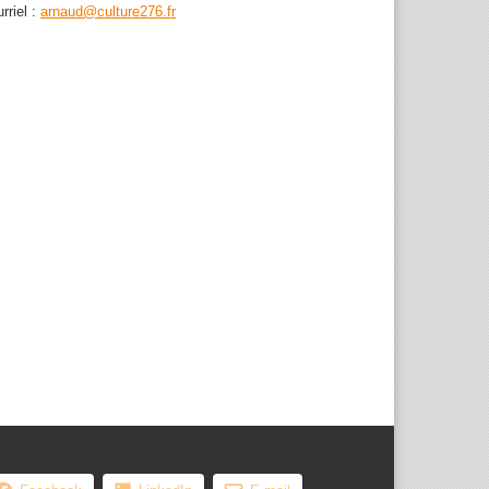
rriel :
arnaud@culture276.fr
, les femmes ...