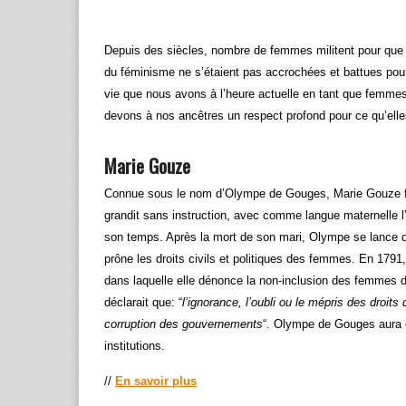
Depuis des siècles, nombre de femmes militent pour que l
du féminisme ne s’étaient pas accrochées et battues pour
vie que nous avons à l’heure actuelle en tant que femme
devons à nos ancêtres un respect profond pour ce qu’elles
Marie Gouze
Connue sous le nom d’Olympe de Gouges, Marie Gouze fait
grandit sans instruction, avec comme langue maternelle 
son temps. Après la mort de son mari, Olympe se lance dan
prône les droits civils et politiques des femmes. En 1791, 
dans laquelle elle dénonce la non-inclusion des femmes dan
déclarait que: “
l’ignorance, l’oubli ou le mépris des droit
corruption des gouvernements
“. Olympe de Gouges aura é
institutions.
//
En savoir plus