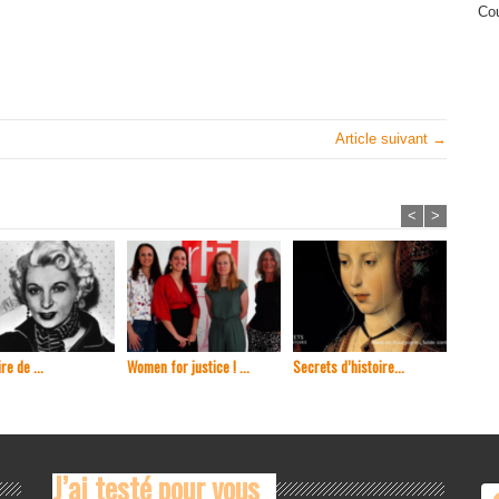
Cou
Article suivant →
<
>
re de ...
Women for justice ! ...
Secrets d’histoire...
En 1965
J’ai testé pour vous