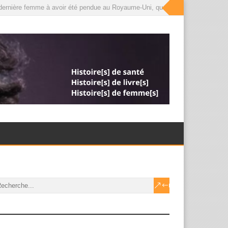
dernière femme à avoir été pendue au Royaume-Uni, que le roi a désormais grac