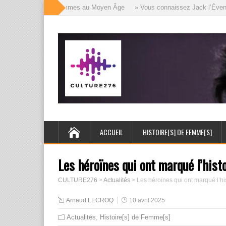
ille visages des femmes au Moyen Âge
» Vous connaissez Jack l’Éventreur
ACCUEIL
HISTOIRE[S] DE FEMME[S]
Les héroïnes qui ont marqué l’hist
CULTURE276
>
Actualités
>
Les héroïnes qui ont marqué l’hi
Arnaud LECROQ
10 avril 2025
Actualités
,
Histoire[s] de Femme[s]