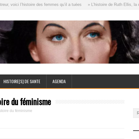
, voici l’histoire des femmes qu’il a tuées
» L’histoire de Ruth Ellis, la 
HISTOIRE[S] DE SANTE
AGENDA
oire du féminisme
stoire du féminisme