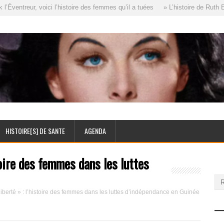
ventreur, voici l’histoire des femmes qu’il a tuées
» L’histoire de Ruth El
HISTOIRE[S] DE SANTE
AGENDA
toire des femmes dans les luttes
liberté » : l’histoire des femmes dans les luttes d’indépendance en Guinée