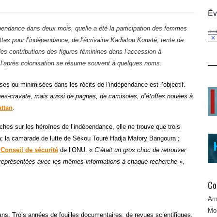
Év
pendance dans deux mois, quelle a été la participation des femmes
Not
ttes pour l’indépendance
, de l’écrivaine Kadiatou Konaté, tente de
es contributions des figures féminines dans l’accession à
t l’après colonisation se résume souvent à quelques noms.
 ou minimisées dans les récits de l’indépendance est l’objectif.
umes-cravate, mais aussi de pagnes, de camisoles, d’étoffes nouées à
attan
.
es sur les héroïnes de l’indépendance, elle ne trouve que trois
ra; la camarade de lutte de Sékou Touré Hadja Mafory Bangoura ;
Conseil de sécurité
de l’ONU. «
C’était un gros choc de retrouver
eprésentées avec les mêmes informations à chaque recherche
»,
Co
Ar
Mob
ans. Trois années de fouilles documentaires, de revues scientifiques,