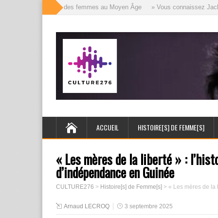
» Les mille visages des femmes au Moyen Âge
» Vous connaissez Jack l’É
ACCUEIL
HISTOIRE[S] DE FEMME[S]
« Les mères de la liberté » : l’his
d’indépendance en Guinée
CULTURE276
>
Histoire[s] de Femme[s]
>
« Les mères de la 
Arnaud LECROQ
3 septembre 2025