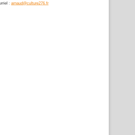
rriel :
arnaud@culture276.fr