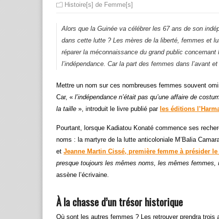
Histoire[s] de Femme[s]
Alors que la Guinée va célébrer les 67 ans de son indé
dans cette lutte ?
Les mères de la liberté, femmes et lu
réparer la méconnaissance du grand public concernant l
l’indépendance. Car la part des femmes dans l’avant e
Mettre un nom sur ces nombreuses femmes souvent omises
Car, «
l’indépendance n’était pas qu’une affaire de cost
la taille
», introduit le livre publié par
les éditions l’Harm
Pourtant, lorsque Kadiatou Konaté commence ses recherch
noms : la martyre de la lutte anticoloniale M’Balia Cama
et
Jeanne Martin Cissé, première femme à présider le 
presque toujours les mêmes noms, les mêmes femmes, r
assène l’écrivaine.
À la chasse d’un trésor historique
Où sont les autres femmes ? Les retrouver prendra trois 