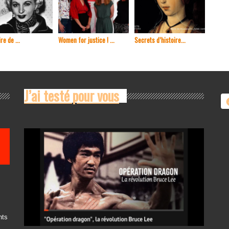
re de ...
Women for justice ! ...
Secrets d’histoire...
En 1965
J’ai testé pour vous
nts