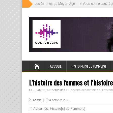
» Les mille visages des femmes au Moyen Âge
» Vous connaissez Jack l’É
ACCUEIL
HISTOIRE[S] DE FEMME[S]
L’histoire des femmes et l’histoir
CULTURE276
>
Actualités
>
L’histoire des femmes et l’histoi
admin
4 octobre 2021
Actualités
,
Histoire[s] de Femme[s]