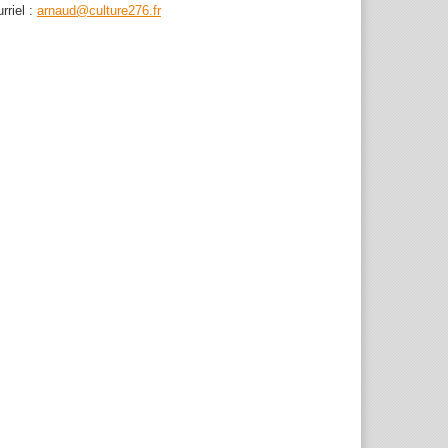
rriel :
arnaud@culture276.fr