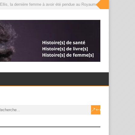
lis, la dernière femme à avoir été pendue au Royaume-Uni, que le roi a désorm