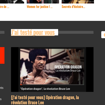
re de ...
Women for justice ! ...
Secrets d’histoire...
En 1965
J’ai testé pour vous
nts
[j’ai testé pour vous] Opération dragon, la
es
révolution Bruce Lee