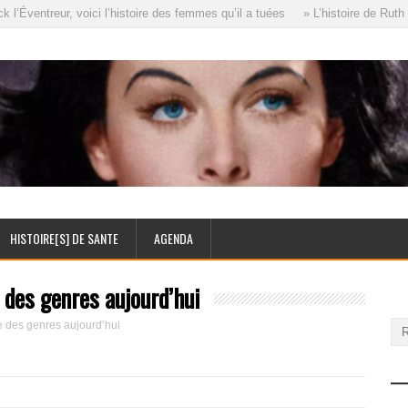
ventreur, voici l’histoire des femmes qu’il a tuées
» L’histoire de Ruth El
HISTOIRE[S] DE SANTE
AGENDA
e des genres aujourd’hui
re des genres aujourd’hui