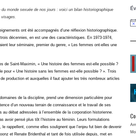
Év
 du monde sexuée de nos jours : voici un bilan historiographique
s visages.
Not
seignements ont été accompagnés d’une réflexion historiographique.
trois décennies, en est une des caractéristiques. En 1973-1974,
aient leur séminaire, premier du genre, « Les femmes ont-elles une
tres de Saint-Maximin, « Une histoire des femmes est-elle possible ?
le pour « Une histoire sans les femmes est-elle possible ? ». Trois
de production et auxquelles il faut ajouter les très nombreux articles
 domaines de la discipline, prend une dimension particulière pour
istence d’un nouveau terrain de connaissance et le travail de ses
ons au débat adressées à l’ensemble de la corporation historienne.
Co
 avoir pensé plus tôt l’histoire au féminin. Leurs formulations
Ar
, le rappellent, comme elles soulignent que l’enjeu fut bien de devenir
Mob
Koonz et Renate Bridenthal et tant de fois utilisée depuis, met en