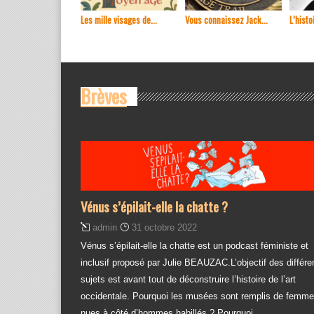
Les mille visages de...
Vous connaissez Jack...
L’histoi
Brèves
Vénus s’épilait-elle la chatte ?
admin
31 octobre 2022
Vénus s’épilait-elle la chatte est un podcast féministe et
inclusif proposé par Julie BEAUZAC.L’objectif des différe
sujets est avant tout de déconstruire l’histoire de l’art
occidentale. Pourquoi les musées sont remplis de femm
nues à côté d’hommes habillés ? Pourquoi…