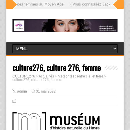
le visages des femmes au Moyen Âge
» Vous connaissez Jack l’Éventreur, v
culture276, culture 276, femme
CULTURE276
>
Actualités
>
Météorites : entre ciel et terre
>
culture276, culture 276, femme
admin
31 mai 2022