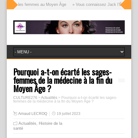
 visages des femmes au Moyen Âge
» Vous connaissez Jack l’Éventreur, vo
Pourquoi a-t-on écarté les sages-
femmes de la médecine à la fin du
Moyen Âge ?
CULTURE276
>
Actualités
>
Pourquoi a-t-on écarté les sages-
femmes de la médecine à la fin du Moyen Âge ?
Arnaud LECROQ
19 juillet 2023
Actualités
,
Histoire de la
santé