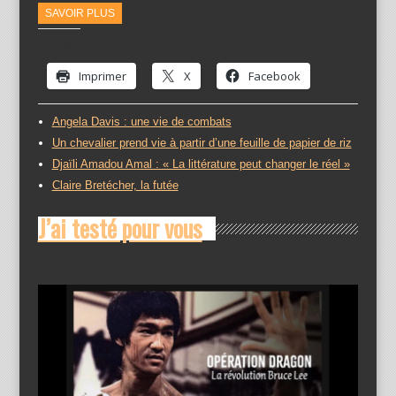
SAVOIR PLUS
Partager :
Imprimer
X
Facebook
Angela Davis : une vie de combats
Un chevalier prend vie à partir d’une feuille de papier de riz
Djaïli Amadou Amal : « La littérature peut changer le réel »
Claire Bretécher, la futée
J’ai testé pour vous