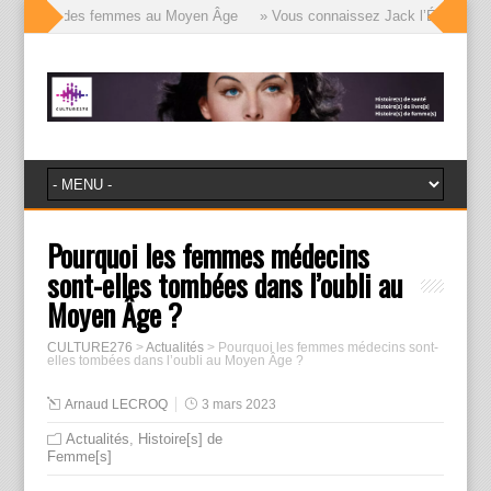
e visages des femmes au Moyen Âge
» Vous connaissez Jack l’Éventreur, vo
Pourquoi les femmes médecins
sont-elles tombées dans l’oubli au
Moyen Âge ?
CULTURE276
>
Actualités
>
Pourquoi les femmes médecins sont-
elles tombées dans l’oubli au Moyen Âge ?
Arnaud LECROQ
3 mars 2023
Actualités
,
Histoire[s] de
Femme[s]