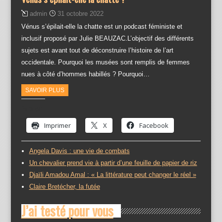
admin
31 octobre 2022
Vénus s’épilait-elle la chatte est un podcast féministe et
inclusif proposé par Julie BEAUZAC.L’objectif des différents
sujets est avant tout de déconstruire l’histoire de l’art
occidentale. Pourquoi les musées sont remplis de femmes
nues à côté d’hommes habillés ? Pourquoi…
SAVOIR PLUS
Partager :
Imprimer
X
Facebook
Angela Davis : une vie de combats
Un chevalier prend vie à partir d’une feuille de papier de riz
Djaïli Amadou Amal : « La littérature peut changer le réel »
Claire Bretécher, la futée
J’ai testé pour vous