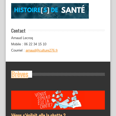
Contact
Arnaud Lecroq
Mobile : 06 22 34 15 10
Courriel :
arnaud@culture276.fr
Brèves
Vénus s’épilait-elle la chatte ?