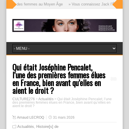
e visages des femmes au Moyen Âge
» Vous connaissez Jack l’Éventreur, vo
Qui était Joséphine Pencalet,
l’une des premières femmes élues
en France, bien avant qu’elles en
aient le droit ?
CULTURE276
>
Actualités
>
Qui était Joséphine Pencalet, l’une
des premières femmes élues en France, bien avant qu’elles en
aient le droit ?
Arnaud LECROQ
31 mars 2026
Actualités
,
Histoire[s] de