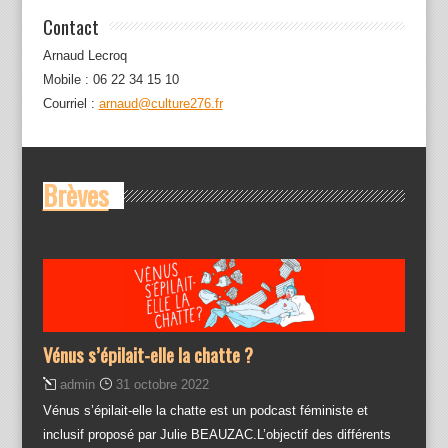
Contact
Arnaud Lecroq
Mobile : 06 22 34 15 10
Courriel :
arnaud@culture276.fr
Brèves
Vénus s’épilait-elle la chatte ?
admin
31 octobre 2022
Vénus s’épilait-elle la chatte est un podcast féministe et
inclusif proposé par Julie BEAUZAC.L’objectif des différents