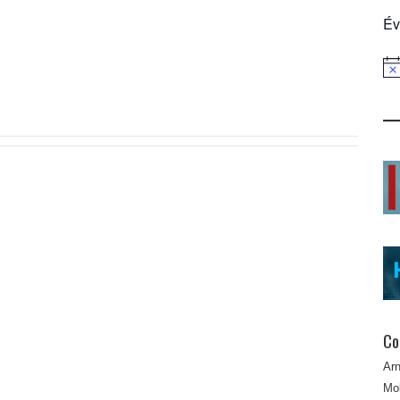
Év
Not
Co
Ar
Mob