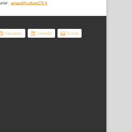
rriel :
arnaud@culture276.fr
Facebook
LinkedIn
E-mail