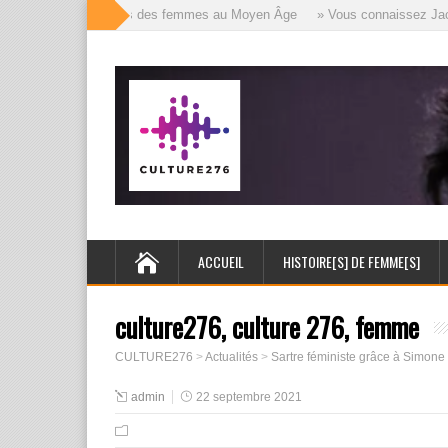
» Les mille visages des femmes au Moyen Âge
» Vous connaissez Jack l’
ACCUEIL
HISTOIRE[S] DE FEMME[S]
culture276, culture 276, femme
CULTURE276
>
Actualités
>
Sartre féministe grâce à Simone
admin
22 septembre 2021