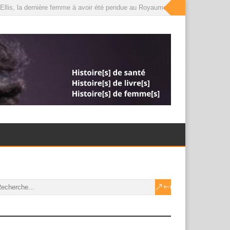
llis, la dernière femme à avoir été pendue au Royaume-Uni, que le roi a désor