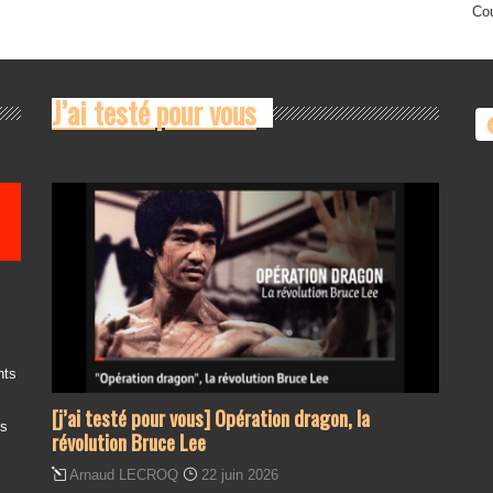
Cou
J’ai testé pour vous
nts
[j’ai testé pour vous] Opération dragon, la
es
révolution Bruce Lee
Arnaud LECROQ
22 juin 2026