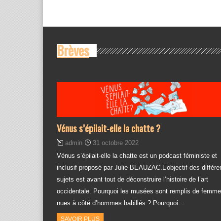
Brèves
Vénus s’épilait-elle la chatte ?
admin
31 octobre 2022
Vénus s’épilait-elle la chatte est un podcast féministe et
inclusif proposé par Julie BEAUZAC.L’objectif des différe
sujets est avant tout de déconstruire l’histoire de l’art
occidentale. Pourquoi les musées sont remplis de femm
nues à côté d’hommes habillés ? Pourquoi…
SAVOIR PLUS