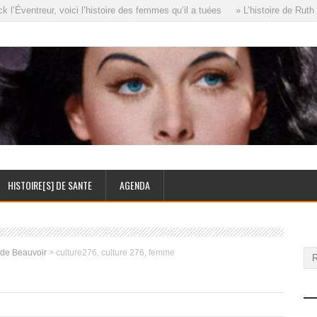
Éventreur, voici l’histoire des femmes qu’il a tuées
» L’histoire de Ruth E
HISTOIRE[S] DE SANTE
AGENDA
 de Beauvoir
>
culture276, culture 276, femme