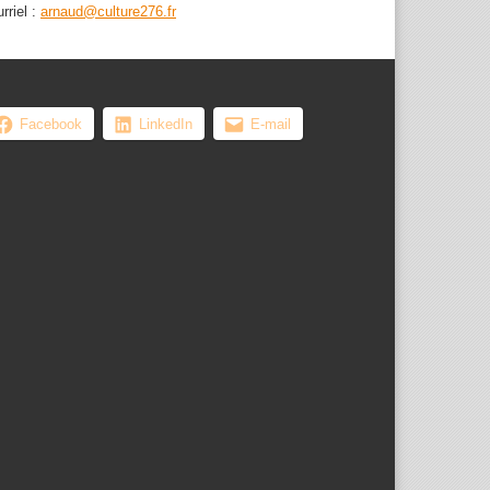
rriel :
arnaud@culture276.fr
Facebook
LinkedIn
E-mail