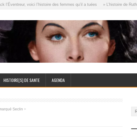
’Éventreur, voici l’histoire des femmes qu’il a tuées
» L’histoire de Ruth 
HISTOIRE[S] DE SANTE
AGENDA
 marqué Seclin
>