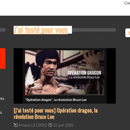
Cou
J’ai testé pour vous
nts
[j’ai testé pour vous] Opération dragon, la
es
révolution Bruce Lee
Arnaud LECROQ
22 juin 2026