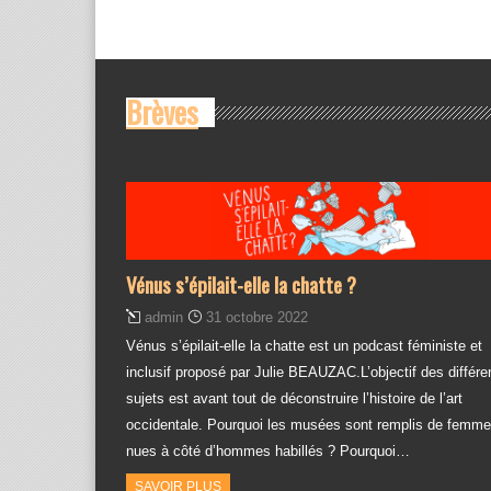
Brèves
Vénus s’épilait-elle la chatte ?
admin
31 octobre 2022
Vénus s’épilait-elle la chatte est un podcast féministe et
inclusif proposé par Julie BEAUZAC.L’objectif des différe
sujets est avant tout de déconstruire l’histoire de l’art
occidentale. Pourquoi les musées sont remplis de femm
nues à côté d’hommes habillés ? Pourquoi…
SAVOIR PLUS