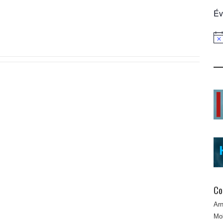
Év
Not
Co
Ar
Mob