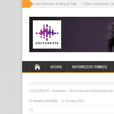
» Les mille visages des femmes au Moyen Âge
» Vous connaissez Jack l
ACCUEIL
HISTOIRE[S] DE FEMME[S]
CULTURE276
>
Actualités
>
Sur les pas des femmes qui ont
Arnaud LECROQ
16 mars 2023