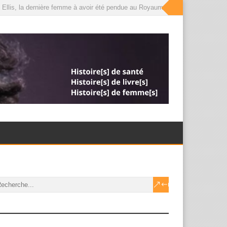
Ellis, la dernière femme à avoir été pendue au Royaume-Uni, que le roi a déso