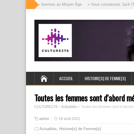
es mille visages des femmes au Moyen Âge
» Vous connaissez Jack l’Éven
ACCUEIL
HISTOIRE[S] DE FEMME[S]
Toutes les femmes sont d’abord m
CULTURE276
>
Actualités
>
Toutes les femmes sont d’abor
admin
19 août 2021
Actualités
,
Histoire[s] de Femme[s]