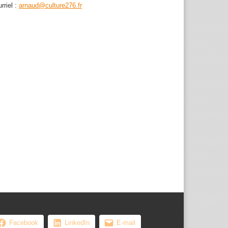
rriel :
arnaud@culture276.fr
, les femmes ...
Facebook
LinkedIn
E-mail