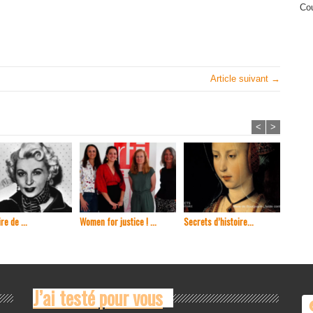
Cou
Article suivant →
<
>
re de ...
Women for justice ! ...
Secrets d’histoire...
En 1965
J’ai testé pour vous