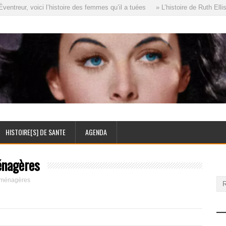
treur, voici l’histoire des femmes qu’il a tuées
» L’histoire de Ruth Ellis
HISTOIRE[S] DE SANTE
AGENDA
énagères
d ménagères