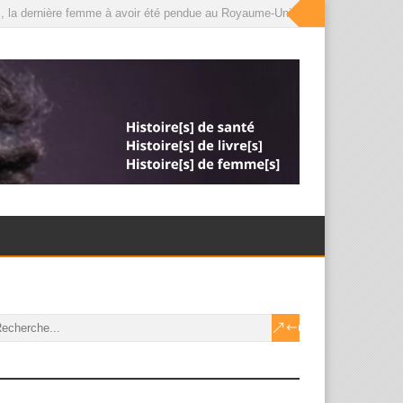
, la dernière femme à avoir été pendue au Royaume-Uni, que le roi a désormais