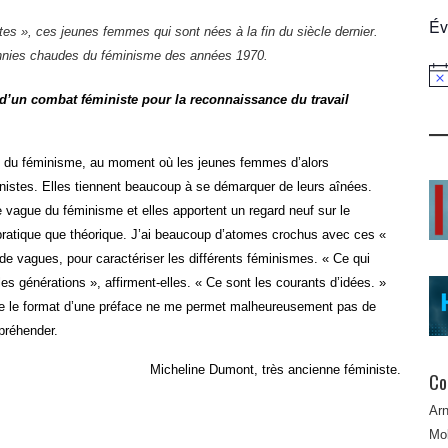
Év
tes », ces jeunes femmes qui sont nées à la fin du siècle dernier.
cennies chaudes du féminisme des années 1970.
Not
d’un combat féministe pour la reconnaissance du travail
in du féminisme, au moment où les jeunes femmes d’alors
nistes. Elles tiennent beaucoup à se démarquer de leurs aînées.
e vague du féminisme et elles apportent un regard neuf sur le
an pratique que théorique. J’ai beaucoup d’atomes crochus avec ces «
de vagues, pour caractériser les différents féminismes. « Ce qui
les générations », affirment-elles. « Ce sont les courants d’idées. »
 que le format d’une préface ne me permet malheureusement pas de
ppréhender.
Micheline Dumont, très ancienne féministe.
Co
Ar
Mob