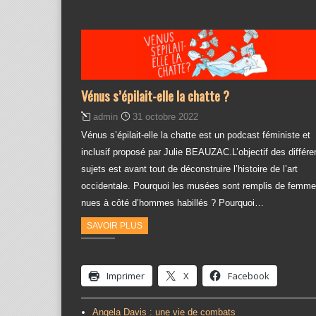
Vénus s’épilait-elle la chatte ?
admin
31 octobre 2022
Vénus s’épilait-elle la chatte est un podcast féministe et
inclusif proposé par Julie BEAUZAC.L’objectif des différe
sujets est avant tout de déconstruire l’histoire de l’art
occidentale. Pourquoi les musées sont remplis de femm
nues à côté d’hommes habillés ? Pourquoi…
SAVOIR PLUS
Partager :
Imprimer
X
Facebook
Angela Davis : une vie de combats