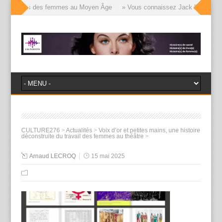
le visages des femmes au Moyen Âge
» Vous connaissez Jack l’Éventreur, 
CULTURE276
>
Actualités
>
Voix d’or et petites mains, une histoire
déconstruite du travail des femmes au théâtre
>
Arnaud LECROQ
15 mai 2025