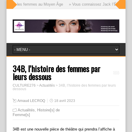
 visages des femmes au Moyen Âge
» Vous connaissez Jack l’Éventreur, vo
34B, l’histoire des femmes par
leurs dessous
CULTURE276
>
Actualités
>
34B, l’histoire des femmes par leurs
dessous
Arnaud LECROQ
18 avril 2023
Actualités
,
Histoire[s] de
Femme[s]
34B est une nouvelle pièce de théâtre qui prendra l’affiche à