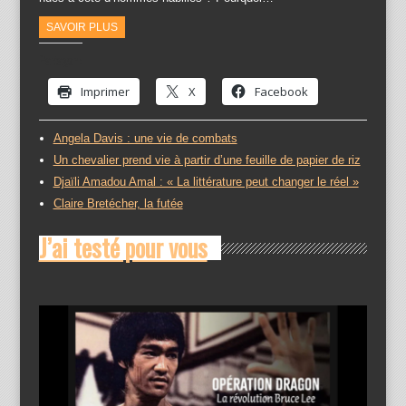
SAVOIR PLUS
Partager :
Imprimer
X
Facebook
Angela Davis : une vie de combats
Un chevalier prend vie à partir d’une feuille de papier de riz
Djaïli Amadou Amal : « La littérature peut changer le réel »
Claire Bretécher, la futée
J’ai testé pour vous