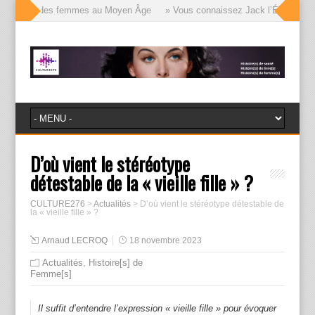
 visages des femmes au Moyen Âge
» Vous connaissez Jack l’Éventreur, vo
D’où vient le stéréotype
détestable de la « vieille fille » ?
CULTURE276
>
Actualités
>
D’où vient le stéréotype détestable de
la « vieille fille » ?
Arnaud LECROQ
18 novembre 2023
Actualités
,
Histoire[s] de
Femme[s]
Il suffit d’entendre l’expression « vieille fille » pour évoquer