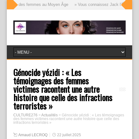
e visages des femmes au Moyen Âge
» Vous connaissez Jack l’Éventreur, v
Génocide yézidi : « Les
témoignages des femmes
victimes racontent une autre
histoire que celle des infractions
terroristes »
CULTURE276
>
Actualités
>
Génocide yézidi : « Les témoignages
des femmes victimes racontent une autre histoire que celle des
infractions terroristes »
Arnaud LECROQ
22 juillet 2025