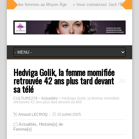
 visages des femmes au Moyen Âge
» Vous connaissez Jack l’Éventreur, vo
Hedviga Golik, la femme momifiée
retrouvée 42 ans plus tard devant
sa télé
CULTURE276
>
Actualités
>
Hedviga Golik, la femme momifiée
retrouvée 42 ans plus tard devant sa télé
Arnaud LECROQ
15 juillet 2025
Actualités
,
Histoire[s] de
Femme[s]