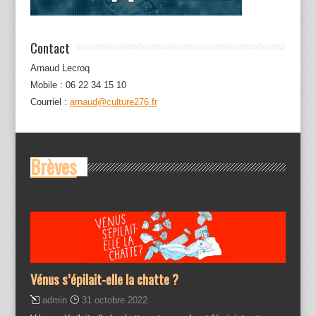
Contact
Arnaud Lecroq
Mobile : 06 22 34 15 10
Courriel :
arnaud@culture276.fr
Brèves
Vénus s’épilait-elle la chatte ?
admin
31 octobre 2022