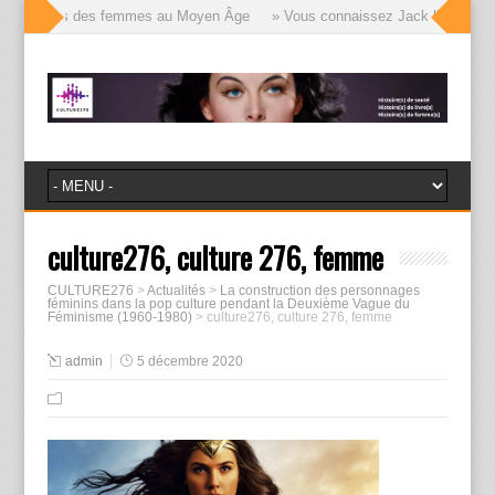
lle visages des femmes au Moyen Âge
» Vous connaissez Jack l’Éventreur, 
culture276, culture 276, femme
CULTURE276
>
Actualités
>
La construction des personnages
féminins dans la pop culture pendant la Deuxième Vague du
Féminisme (1960-1980)
>
culture276, culture 276, femme
admin
5 décembre 2020