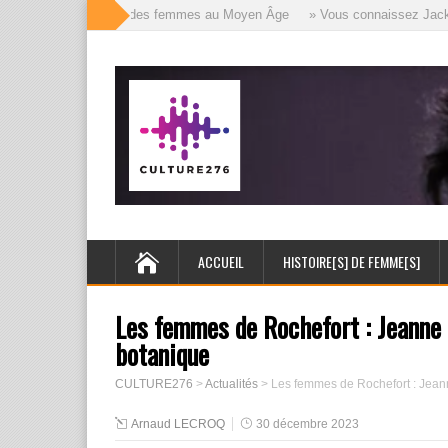
» Les mille visages des femmes au Moyen Âge
» Vous connaissez Jack l’Év
ACCUEIL
HISTOIRE[S] DE FEMME[S]
Les femmes de Rochefort : Jeanne B
botanique
CULTURE276
>
Actualités
>
Les femmes de Rochefort : Jeann
Arnaud LECROQ
30 décembre 2023