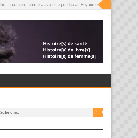
is, la dernière femme à avoir été pendue au Royaume-Uni, que le roi a désorma