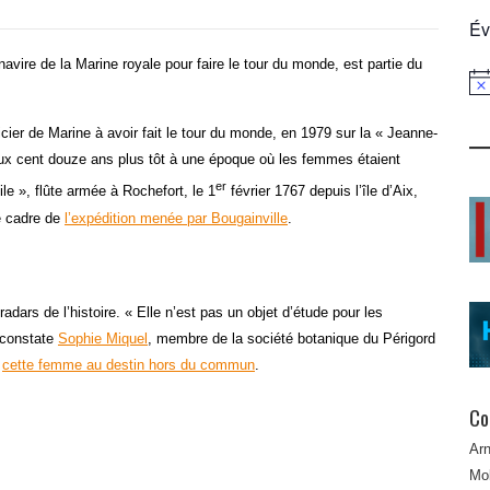
Év
vire de la Marine royale pour faire le tour du monde, est partie du
Not
cier de Marine à avoir fait le tour du monde, en 1979 sur la « Jeanne-
deux cent douze ans plus tôt à une époque où les femmes étaient
er
ile », flûte armée à Rochefort, le 1
février 1767 depuis l’île d’Aix,
le cadre de
l’expédition menée par Bougainville
.
adars de l’histoire. « Elle n’est pas un objet d’étude pour les
, constate
Sophie Miquel
, membre de la société botanique du Périgord
i
cette femme au destin hors du commun
.
Co
Ar
Mob