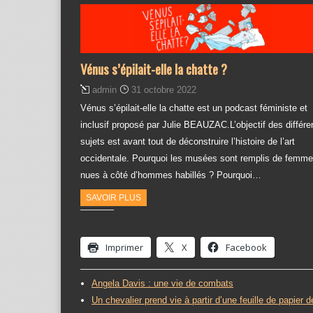
Vénus s’épilait-elle la chatte ?
admin
31 octobre 2022
Vénus s’épilait-elle la chatte est un podcast féministe et
inclusif proposé par Julie BEAUZAC.L’objectif des différe
sujets est avant tout de déconstruire l’histoire de l’art
occidentale. Pourquoi les musées sont remplis de femm
nues à côté d’hommes habillés ? Pourquoi…
SAVOIR PLUS
Partager :
Imprimer
X
Facebook
Angela Davis : une vie de combats
Un chevalier prend vie à partir d’une feuille de papier d