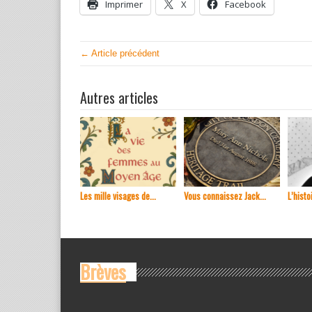
Imprimer
X
Facebook
← Article précédent
Autres articles
Les mille visages de...
Vous connaissez Jack...
L’histoi
Brèves