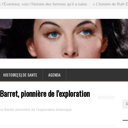
entreur, voici l’histoire des femmes qu’il a tuées
» L’histoire de Ruth Ell
HISTOIRE[S] DE SANTE
AGENDA
arret, pionnière de l’exploration
e Barret, pionnière de l’exploration botanique