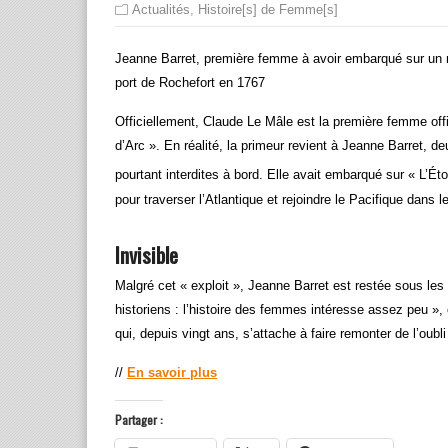
Actualités
,
Histoire[s] de Femme[s]
Jeanne Barret, première femme à avoir embarqué sur un na
port de Rochefort en 1767
Officiellement, Claude Le Mâle est la première femme offi
d’Arc ». En réalité, la primeur revient à Jeanne Barret, 
pourtant interdites à bord. Elle avait embarqué sur « L’Éto
pour traverser l’Atlantique et rejoindre le Pacifique dans 
Invisible
Malgré cet « exploit », Jeanne Barret est restée sous les r
historiens : l’histoire des femmes intéresse assez peu »
qui, depuis vingt ans, s’attache à faire remonter de l’oubl
//
En savoir plus
Partager :