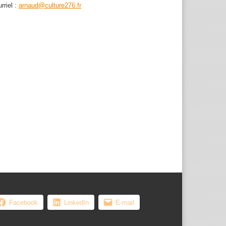
rriel :
arnaud@culture276.fr
, les femmes ...
Facebook
LinkedIn
E-mail