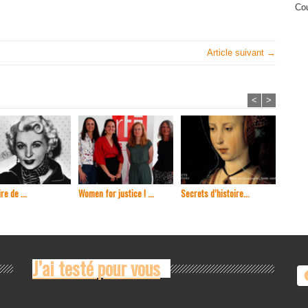
Cou
Article suivant →
<
>
re de ...
Women for justice ! ...
Secrets d’histoire...
En 1965
J’ai testé pour vous