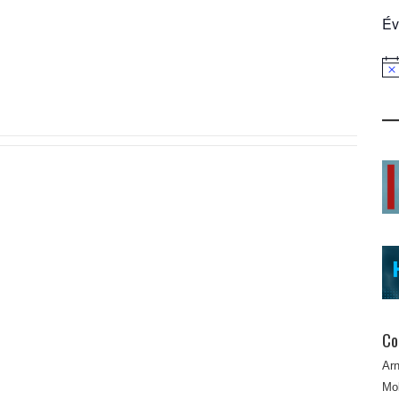
Év
Not
Co
Ar
Mob