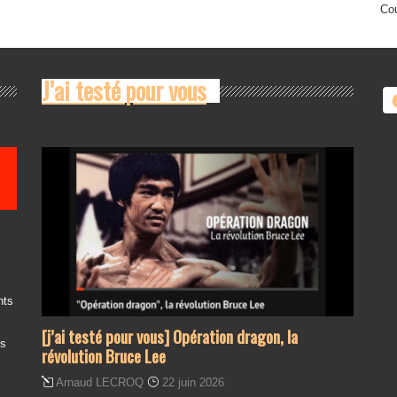
Cou
J’ai testé pour vous
nts
[j’ai testé pour vous] Opération dragon, la
es
révolution Bruce Lee
Arnaud LECROQ
22 juin 2026