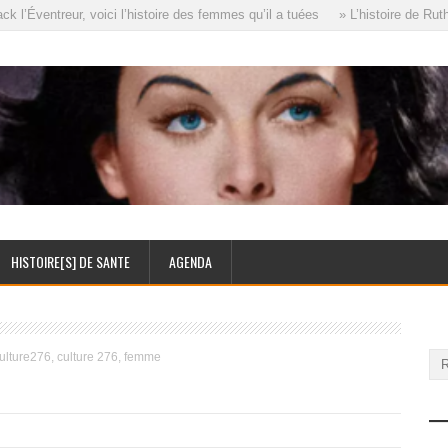
’Éventreur, voici l’histoire des femmes qu’il a tuées
» L’histoire de Ruth 
HISTOIRE[S] DE SANTE
AGENDA
ulture276, culture 276, femme