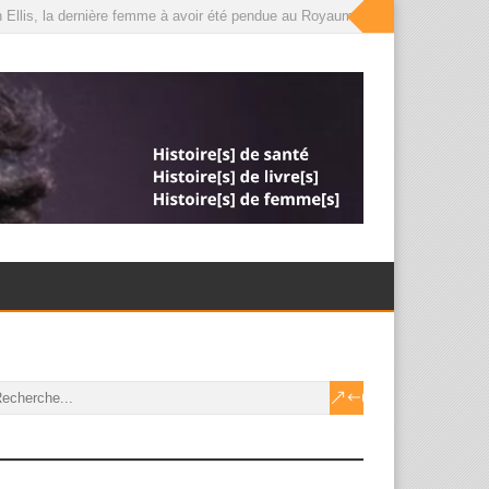
Ellis, la dernière femme à avoir été pendue au Royaume-Uni, que le roi a déso