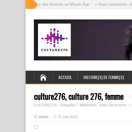
» Les mille visages des femmes au Moyen Âge
» Vous connaissez Jack l
ACCUEIL
HISTOIRE[S] DE FEMME[S]
culture276, culture 276, femme
CULTURE276
>
Actualités
>
Météorites : entre ciel et terre
>
c
admin
31 mai 2022