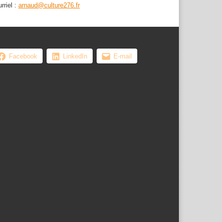
rriel :
arnaud@culture276.fr
Facebook
LinkedIn
E-mail