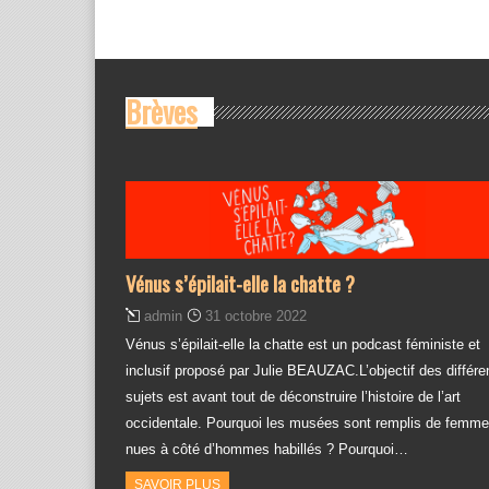
Brèves
Vénus s’épilait-elle la chatte ?
admin
31 octobre 2022
Vénus s’épilait-elle la chatte est un podcast féministe et
inclusif proposé par Julie BEAUZAC.L’objectif des différe
sujets est avant tout de déconstruire l’histoire de l’art
occidentale. Pourquoi les musées sont remplis de femm
nues à côté d’hommes habillés ? Pourquoi…
SAVOIR PLUS