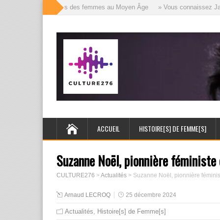
» Les mille visages des femmes au Moyen Âge
» Vous connaissez Jack l’
ACCUEIL
HISTOIRE[S] DE FEMME[S]
Suzanne Noël, pionnière féministe 
CULTURE276
>
Actualités
>
Suzanne Noël, pionnière féminist
Arnaud LECROQ
25 décembre 2024
Actualités
,
Histoire[s] de Femme[s]