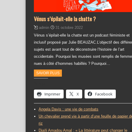
Vénus s’épilait-elle la chatte ?
admin
31 octobre 2022
Vénus s’épilait-elle la chatte est un podcast féministe et
inclusif proposé par Julie BEAUZAC.L’objectif des différe
sujets est avant tout de déconstruire l’histoire de l’art
occidentale. Pourquoi les musées sont remplis de femm
nues à côté d’hommes habillés ? Pourquoi…
SAVOIR PLUS
Partager :
Imprimer
X
Facebook
Angela Davis : une vie de combats
Un chevalier prend vie à partir d’une feuille de papier d
riz
Djaïli Amadou Amal : « La littérature peut changer le