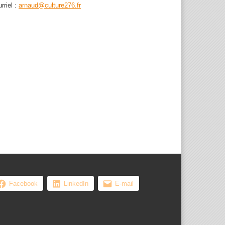
rriel :
arnaud@culture276.fr
, les femmes ...
Facebook
LinkedIn
E-mail