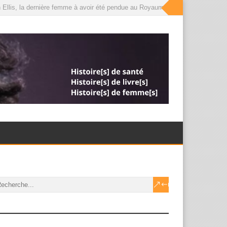
llis, la dernière femme à avoir été pendue au Royaume-Uni, que le roi a désor