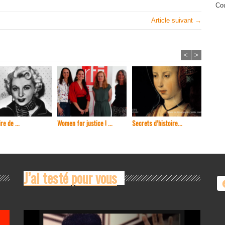
Cou
Article suivant →
<
>
re de ...
Women for justice ! ...
Secrets d’histoire...
En 1965
J’ai testé pour vous