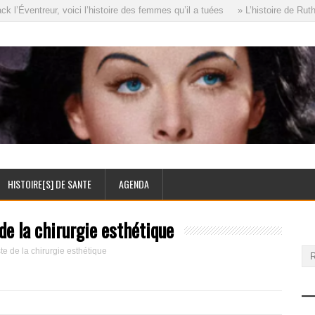
Éventreur, voici l’histoire des femmes qu’il a tuées
» L’histoire de Ruth E
HISTOIRE[S] DE SANTE
AGENDA
de la chirurgie esthétique
e de la chirurgie esthétique