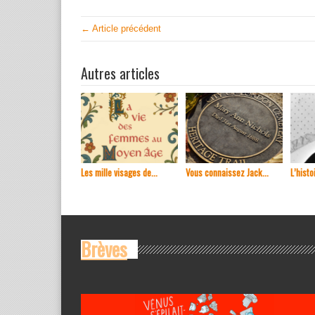
← Article précédent
Autres articles
Les mille visages de...
Vous connaissez Jack...
L’histoi
Brèves