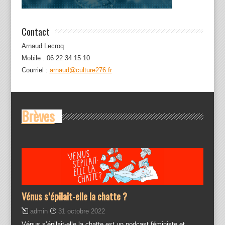
Contact
Arnaud Lecroq
Mobile : 06 22 34 15 10
Courriel :
arnaud@culture276.fr
Brèves
Vénus s’épilait-elle la chatte ?
admin
31 octobre 2022
Vénus s’épilait-elle la chatte est un podcast féministe et