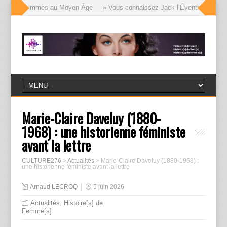
ges des femmes au Moyen Âge
» Vous connaissez Jack l’Éventreur, voici l’
Marie-Claire Daveluy (1880-
1968) : une historienne féministe
avant la lettre
CULTURE276
>
Actualités
>
Marie-Claire Daveluy (1880-1968) :
une historienne féministe avant la lettre
Arnaud LECROQ
5 juin 2026
Actualités
,
Histoire[s] de
Femme[s]